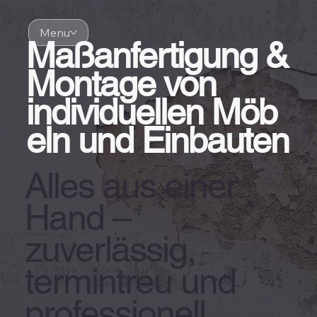
Menu
Maßanfertigung &
Montage von
individuellen
Möb
eln und Einbauten
Alles aus einer
Hand –
zuverlässig,
termintreu und
professionell.