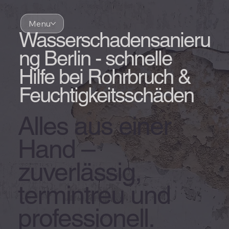
Menu
Wasserschadensanieru
ng Berlin - schnelle
Hilfe bei Rohrbruch &
Feuchtigkeitsschäden
Alles aus einer
Hand –
zuverlässig,
termintreu und
professionell.